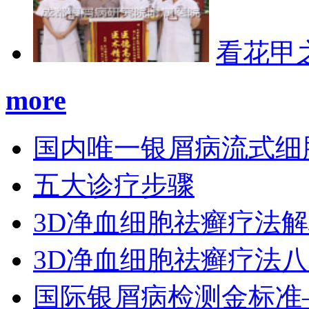
看花甲
more
国内唯一银屑病流式细
五大诊疗步骤
3D净血细胞祛癣疗法
3D净血细胞祛癣疗法
国际银屑病检测金标准