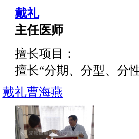
戴礼
主任医师
擅长项目：
擅长“分期、分型、分性”
戴礼
曹海燕