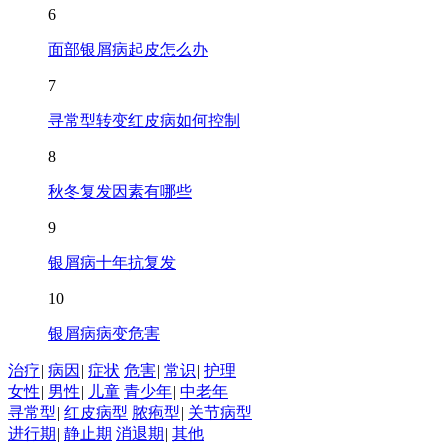
6
面部银屑病起皮怎么办
7
寻常型转变红皮病如何控制
8
秋冬复发因素有哪些
9
银屑病十年抗复发
10
银屑病病变危害
治疗
|
病因
|
症状
危害
|
常识
|
护理
女性
|
男性
|
儿童
青少年
|
中老年
寻常型
|
红皮病型
脓疱型
|
关节病型
进行期
|
静止期
消退期
|
其他