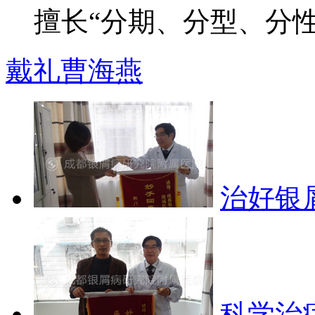
擅长“分期、分型、分性”
戴礼
曹海燕
治好银
科学治