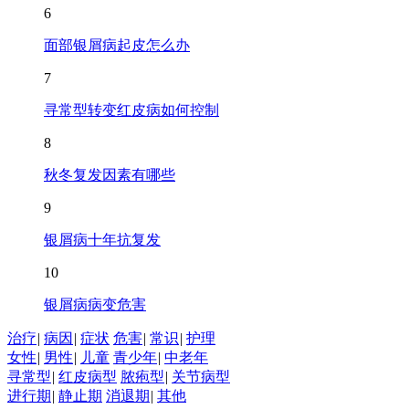
6
面部银屑病起皮怎么办
7
寻常型转变红皮病如何控制
8
秋冬复发因素有哪些
9
银屑病十年抗复发
10
银屑病病变危害
治疗
|
病因
|
症状
危害
|
常识
|
护理
女性
|
男性
|
儿童
青少年
|
中老年
寻常型
|
红皮病型
脓疱型
|
关节病型
进行期
|
静止期
消退期
|
其他