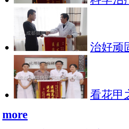
治好顽
看花甲
more