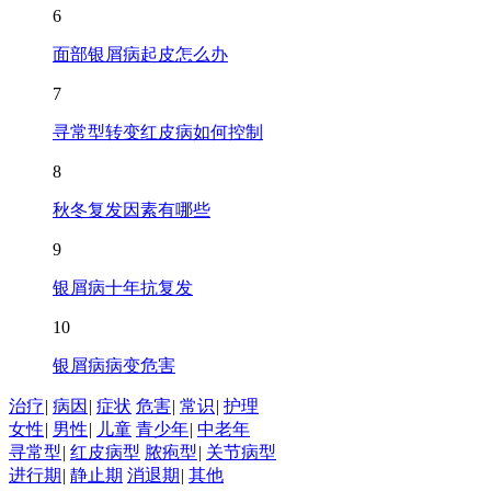
6
面部银屑病起皮怎么办
7
寻常型转变红皮病如何控制
8
秋冬复发因素有哪些
9
银屑病十年抗复发
10
银屑病病变危害
治疗
|
病因
|
症状
危害
|
常识
|
护理
女性
|
男性
|
儿童
青少年
|
中老年
寻常型
|
红皮病型
脓疱型
|
关节病型
进行期
|
静止期
消退期
|
其他