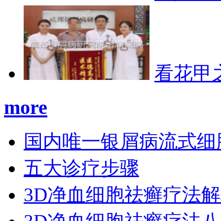
看花甲
more
国内唯一银屑病流式细
五大诊疗步骤
3D净血细胞祛癣疗法