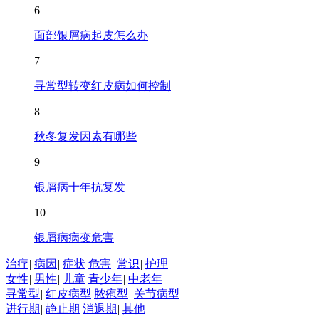
6
面部银屑病起皮怎么办
7
寻常型转变红皮病如何控制
8
秋冬复发因素有哪些
9
银屑病十年抗复发
10
银屑病病变危害
治疗
|
病因
|
症状
危害
|
常识
|
护理
女性
|
男性
|
儿童
青少年
|
中老年
寻常型
|
红皮病型
脓疱型
|
关节病型
进行期
|
静止期
消退期
|
其他