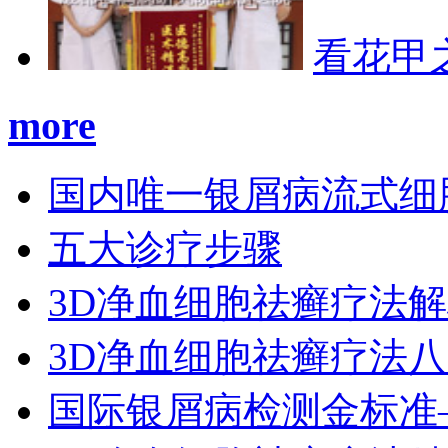
看花甲
more
国内唯一银屑病流式细
五大诊疗步骤
3D净血细胞祛癣疗法
3D净血细胞祛癣疗法
国际银屑病检测金标准