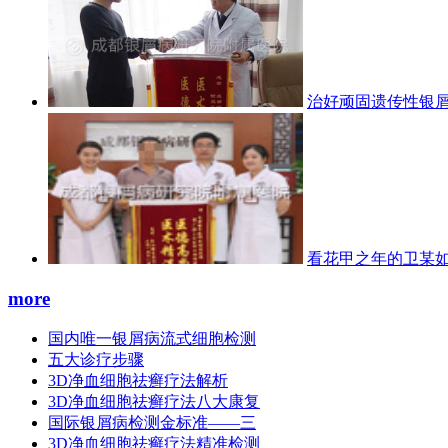
治好顽固遗传性银屑
看花甲之年的卫某
more
国内唯一银屑病流式细胞检测
五大诊疗步骤
3D净血细胞祛癣疗法解析
3D净血细胞祛癣疗法八大康复
国际银屑病检测金标准——三
3D净血细胞祛癣疗法精准检测