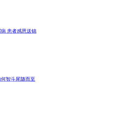
病 患者感恩送锦
如何智斗尾随而至