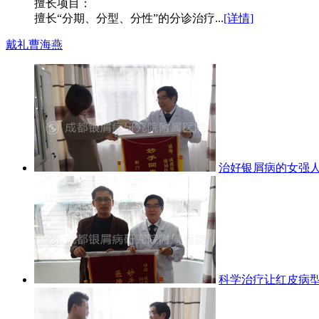
擅长项目：
擅长“分期、分型、分性”的分诊治疗...
[详情]
戴礼
曹海燕
治好银屑病的女强
科学治疗让红皮病