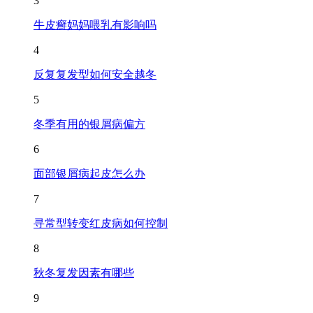
3
牛皮癣妈妈喂乳有影响吗
4
反复复发型如何安全越冬
5
冬季有用的银屑病偏方
6
面部银屑病起皮怎么办
7
寻常型转变红皮病如何控制
8
秋冬复发因素有哪些
9