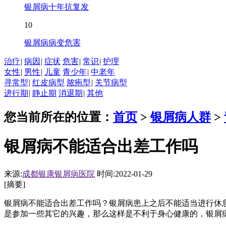
银屑病十年抗复发
10
银屑病病变危害
治疗
|
病因
|
症状
危害
|
常识
|
护理
女性
|
男性
|
儿童
青少年
|
中老年
寻常型
|
红皮病型
脓疱型
|
关节病型
进行期
|
静止期
消退期
|
其他
您当前所在的位置：
首页
>
银屑病人群
>
银屑病不能适合出差工作吗
来源:
成都银康银屑病医院
时间:2022-01-29
[摘要]
银屑病不能适合出差工作吗？银屑病患上之后不能适当进行休
是参加一些其它的兴趣，那么这样是不利于身心健康的，银屑