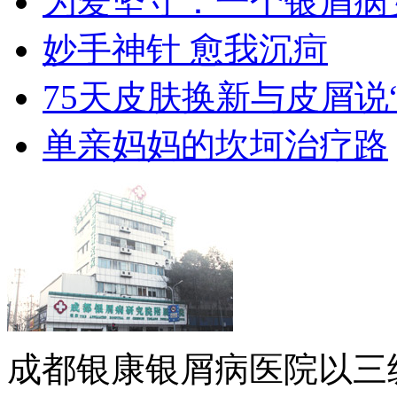
为爱坚守：一个银屑病
妙手神针 愈我沉疴
75天皮肤换新与皮屑说
单亲妈妈的坎坷治疗路
成都银康银屑病医院以三