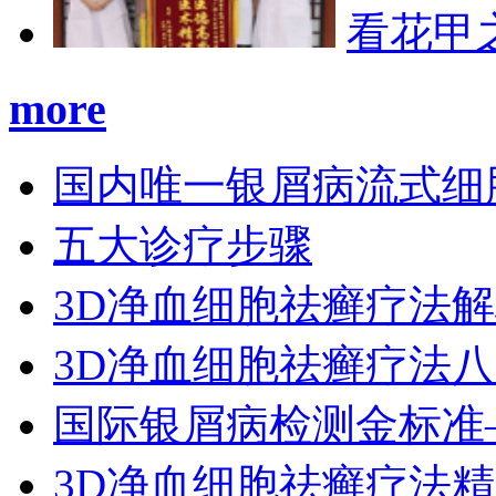
看花甲
more
国内唯一银屑病流式细
五大诊疗步骤
3D净血细胞祛癣疗法
3D净血细胞祛癣疗法
国际银屑病检测金标准
3D净血细胞祛癣疗法