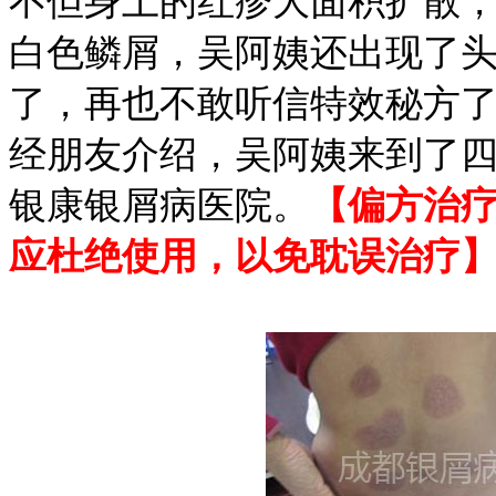
不但身上的红疹大面积扩散
白色鳞屑，吴阿姨还出现了
了，再也不敢听信特效秘方
经朋友介绍，吴阿姨来到了
银康银屑病医院。
【偏方治
应杜绝使用，以免耽误治疗