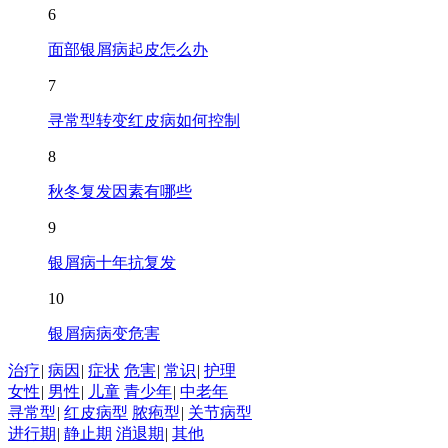
6
面部银屑病起皮怎么办
7
寻常型转变红皮病如何控制
8
秋冬复发因素有哪些
9
银屑病十年抗复发
10
银屑病病变危害
治疗
|
病因
|
症状
危害
|
常识
|
护理
女性
|
男性
|
儿童
青少年
|
中老年
寻常型
|
红皮病型
脓疱型
|
关节病型
进行期
|
静止期
消退期
|
其他