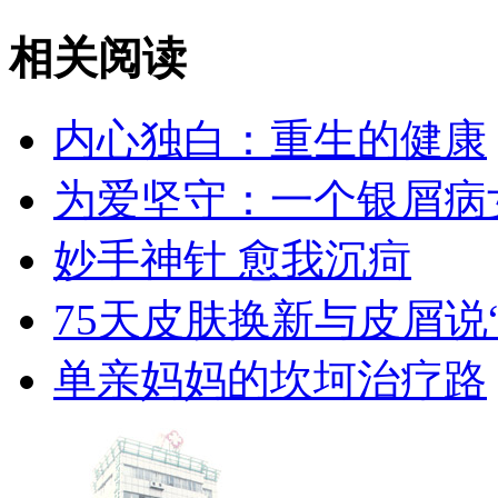
相关阅读
内心独白：重生的健康
为爱坚守：一个银屑病
妙手神针 愈我沉疴
75天皮肤换新与皮屑说
单亲妈妈的坎坷治疗路