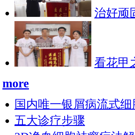
治好顽
看花甲
more
国内唯一银屑病流式细
五大诊疗步骤