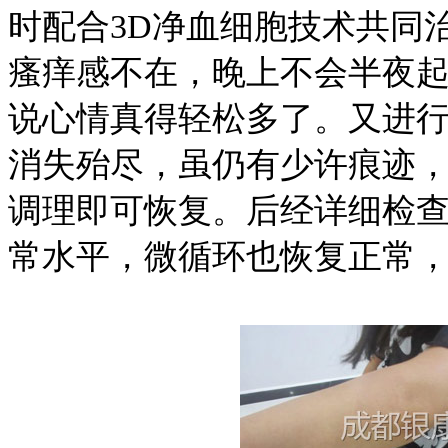
时配合3D净血细胞技术共同
瘙痒感不在，晚上不会半夜
说心情真得轻松多了。又进
消失殆尽，虽仍有少许痕迹
调理即可恢复。后经详细检
常水平，微循环也恢复正常