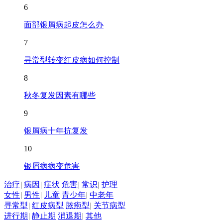
6
面部银屑病起皮怎么办
7
寻常型转变红皮病如何控制
8
秋冬复发因素有哪些
9
银屑病十年抗复发
10
银屑病病变危害
治疗
|
病因
|
症状
危害
|
常识
|
护理
女性
|
男性
|
儿童
青少年
|
中老年
寻常型
|
红皮病型
脓疱型
|
关节病型
进行期
|
静止期
消退期
|
其他