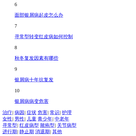
6
面部银屑病起皮怎么办
7
寻常型转变红皮病如何控制
8
秋冬复发因素有哪些
9
银屑病十年抗复发
10
银屑病病变危害
治疗
|
病因
|
症状
危害
|
常识
|
护理
女性
|
男性
|
儿童
青少年
|
中老年
寻常型
|
红皮病型
脓疱型
|
关节病型
进行期
|
静止期
消退期
|
其他