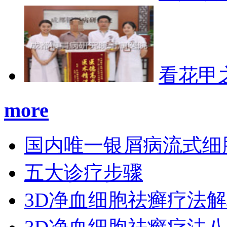
看花甲
more
国内唯一银屑病流式细
五大诊疗步骤
3D净血细胞祛癣疗法