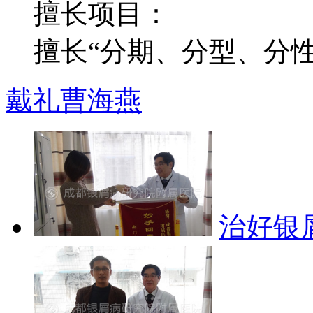
擅长项目：
擅长“分期、分型、分性”
戴礼
曹海燕
治好银