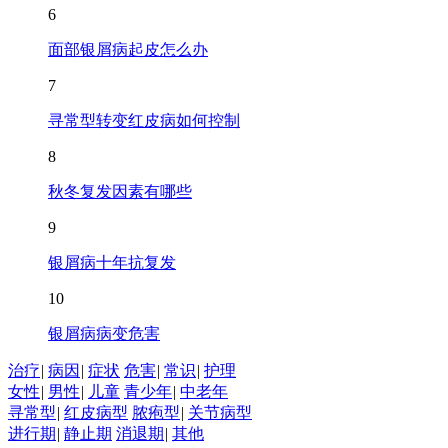
6
面部银屑病起皮怎么办
7
寻常型转变红皮病如何控制
8
秋冬复发因素有哪些
9
银屑病十年抗复发
10
银屑病病变危害
治疗
|
病因
|
症状
危害
|
常识
|
护理
女性
|
男性
|
儿童
青少年
|
中老年
寻常型
|
红皮病型
脓疱型
|
关节病型
进行期
|
静止期
消退期
|
其他