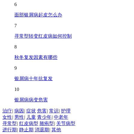
6
面部银屑病起皮怎么办
7
寻常型转变红皮病如何控制
8
秋冬复发因素有哪些
9
银屑病十年抗复发
10
银屑病病变危害
治疗
|
病因
|
症状
危害
|
常识
|
护理
女性
|
男性
|
儿童
青少年
|
中老年
寻常型
|
红皮病型
脓疱型
|
关节病型
进行期
|
静止期
消退期
|
其他