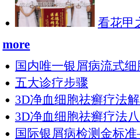
看花甲
more
国内唯一银屑病流式细
五大诊疗步骤
3D净血细胞祛癣疗法
3D净血细胞祛癣疗法
国际银屑病检测金标准