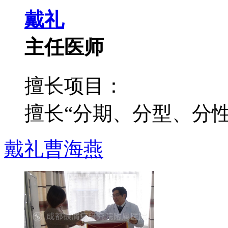
戴礼
主任医师
擅长项目：
擅长“分期、分型、分性”
戴礼
曹海燕