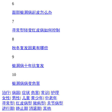
6
面部银屑病起皮怎么办
7
寻常型转变红皮病如何控制
8
秋冬复发因素有哪些
9
银屑病十年抗复发
10
银屑病病变危害
治疗
|
病因
|
症状
危害
|
常识
|
护理
女性
|
男性
|
儿童
青少年
|
中老年
寻常型
|
红皮病型
脓疱型
|
关节病型
进行期
|
静止期
消退期
|
其他