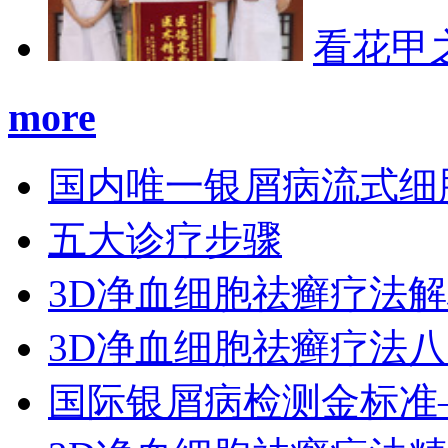
看花甲
more
国内唯一银屑病流式细
五大诊疗步骤
3D净血细胞祛癣疗法
3D净血细胞祛癣疗法
国际银屑病检测金标准