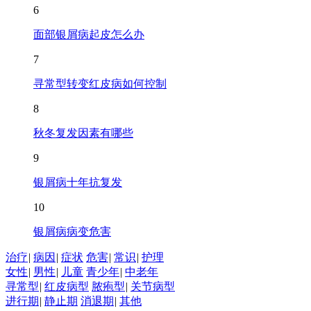
6
面部银屑病起皮怎么办
7
寻常型转变红皮病如何控制
8
秋冬复发因素有哪些
9
银屑病十年抗复发
10
银屑病病变危害
治疗
|
病因
|
症状
危害
|
常识
|
护理
女性
|
男性
|
儿童
青少年
|
中老年
寻常型
|
红皮病型
脓疱型
|
关节病型
进行期
|
静止期
消退期
|
其他