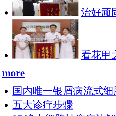
治好顽
看花甲
more
国内唯一银屑病流式细
五大诊疗步骤