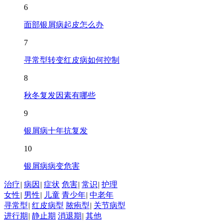
6
面部银屑病起皮怎么办
7
寻常型转变红皮病如何控制
8
秋冬复发因素有哪些
9
银屑病十年抗复发
10
银屑病病变危害
治疗
|
病因
|
症状
危害
|
常识
|
护理
女性
|
男性
|
儿童
青少年
|
中老年
寻常型
|
红皮病型
脓疱型
|
关节病型
进行期
|
静止期
消退期
|
其他