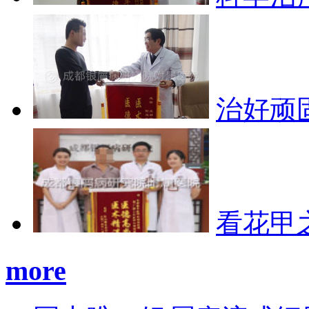
治好顽
看花甲
more