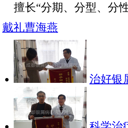
擅长“分期、分型、分性”
戴礼
曹海燕
治好银
科学治