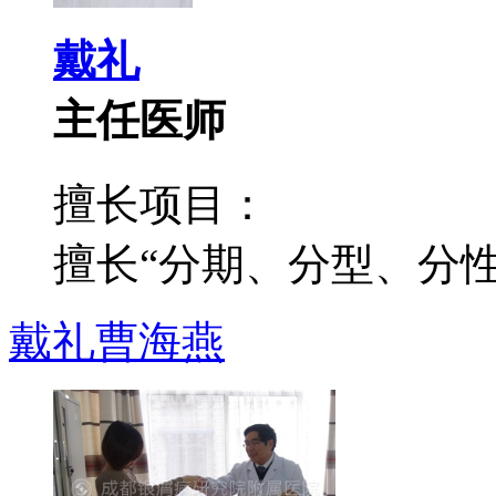
戴礼
主任医师
擅长项目：
擅长“分期、分型、分性”
戴礼
曹海燕