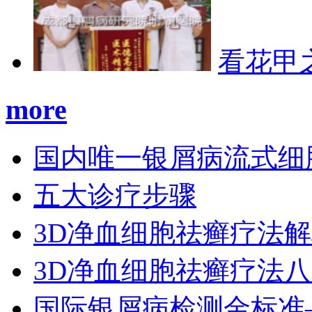
看花甲
more
国内唯一银屑病流式细
五大诊疗步骤
3D净血细胞祛癣疗法
3D净血细胞祛癣疗法
国际银屑病检测金标准