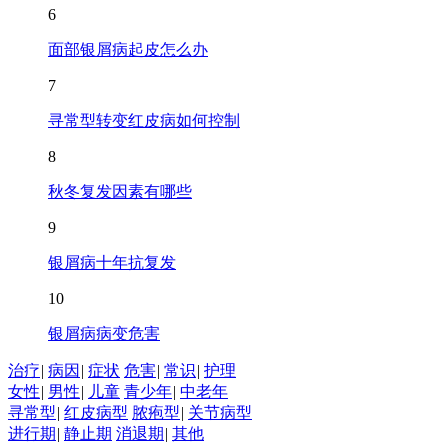
6
面部银屑病起皮怎么办
7
寻常型转变红皮病如何控制
8
秋冬复发因素有哪些
9
银屑病十年抗复发
10
银屑病病变危害
治疗
|
病因
|
症状
危害
|
常识
|
护理
女性
|
男性
|
儿童
青少年
|
中老年
寻常型
|
红皮病型
脓疱型
|
关节病型
进行期
|
静止期
消退期
|
其他