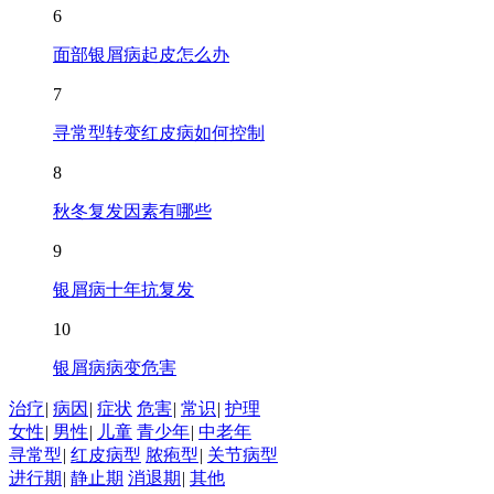
6
面部银屑病起皮怎么办
7
寻常型转变红皮病如何控制
8
秋冬复发因素有哪些
9
银屑病十年抗复发
10
银屑病病变危害
治疗
|
病因
|
症状
危害
|
常识
|
护理
女性
|
男性
|
儿童
青少年
|
中老年
寻常型
|
红皮病型
脓疱型
|
关节病型
进行期
|
静止期
消退期
|
其他