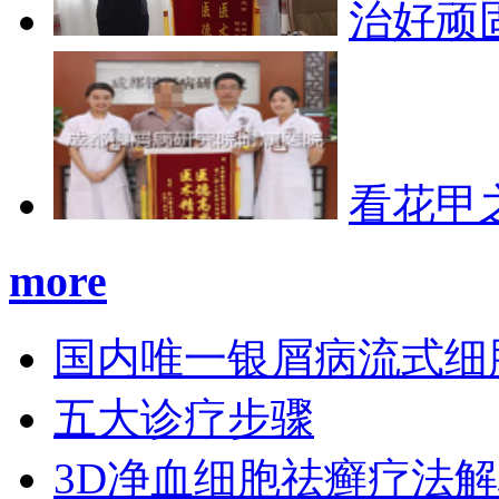
治好顽
看花甲
more
国内唯一银屑病流式细
五大诊疗步骤
3D净血细胞祛癣疗法