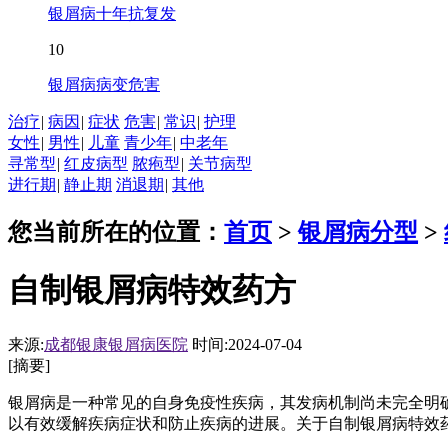
银屑病十年抗复发
10
银屑病病变危害
治疗
|
病因
|
症状
危害
|
常识
|
护理
女性
|
男性
|
儿童
青少年
|
中老年
寻常型
|
红皮病型
脓疱型
|
关节病型
进行期
|
静止期
消退期
|
其他
您当前所在的位置：
首页
>
银屑病分型
>
自制银屑病特效药方
来源:
成都银康银屑病医院
时间:2024-07-04
[摘要]
银屑病是一种常见的自身免疫性疾病，其发病机制尚未完全明
以有效缓解疾病症状和防止疾病的进展。关于自制银屑病特效