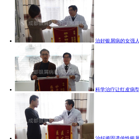
治好银屑病的女强
科学治疗让红皮病
治好顽固遗传性银屑