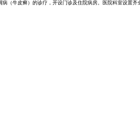
病（牛皮癣）的诊疗，开设门诊及住院病房。医院科室设置齐全.