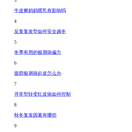
3
牛皮癣妈妈喂乳有影响吗
4
反复复发型如何安全越冬
5
冬季有用的银屑病偏方
6
面部银屑病起皮怎么办
7
寻常型转变红皮病如何控制
8
秋冬复发因素有哪些
9