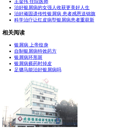
王金伟 住院医师
治好银屑病的女强人收获更美好人生
治好顽固遗传性银屑病 患者感恩送锦旗
科学治疗让红皮病型银屑病患者重获新
相关阅读
银屑病 上帝纹身
自制银屑病特效药方
银屑病环形斑
银屑病搽药时掉皮
足驷马能治好银屑病吗