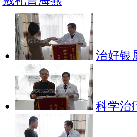
戴礼
曹海燕
治好银
科学治