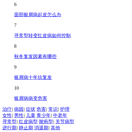
6
面部银屑病起皮怎么办
7
寻常型转变红皮病如何控制
8
秋冬复发因素有哪些
9
银屑病十年抗复发
10
银屑病病变危害
治疗
|
病因
|
症状
危害
|
常识
|
护理
女性
|
男性
|
儿童
青少年
|
中老年
寻常型
|
红皮病型
脓疱型
|
关节病型
进行期
|
静止期
消退期
|
其他