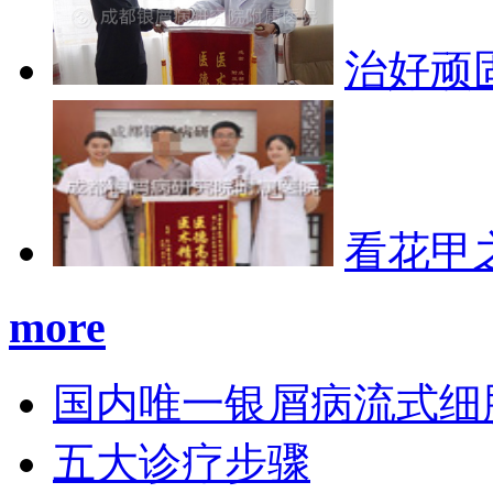
治好顽
看花甲
more
国内唯一银屑病流式细
五大诊疗步骤