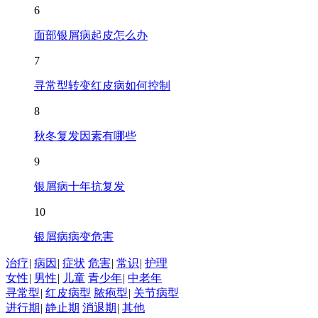
6
面部银屑病起皮怎么办
7
寻常型转变红皮病如何控制
8
秋冬复发因素有哪些
9
银屑病十年抗复发
10
银屑病病变危害
治疗
|
病因
|
症状
危害
|
常识
|
护理
女性
|
男性
|
儿童
青少年
|
中老年
寻常型
|
红皮病型
脓疱型
|
关节病型
进行期
|
静止期
消退期
|
其他