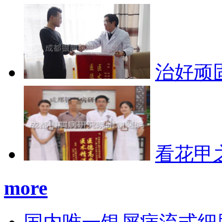
治好顽
看花甲
more