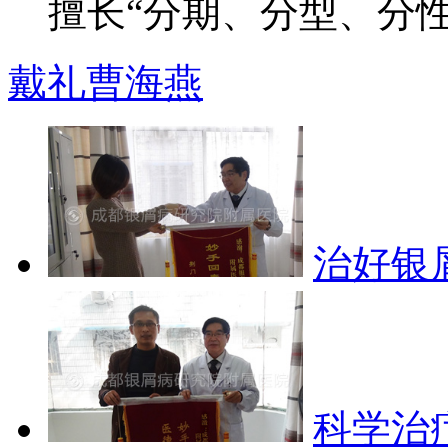
擅长“分期、分型、分性”
戴礼
曹海燕
治好银
科学治