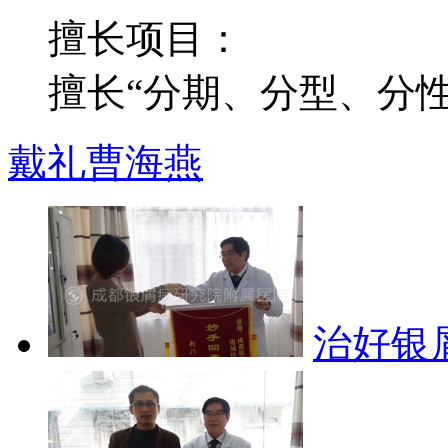
擅长项目：
擅长“分期、分型、分性”
戴礼
曹海燕
治好银