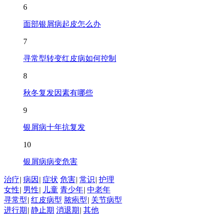
6
面部银屑病起皮怎么办
7
寻常型转变红皮病如何控制
8
秋冬复发因素有哪些
9
银屑病十年抗复发
10
银屑病病变危害
治疗
|
病因
|
症状
危害
|
常识
|
护理
女性
|
男性
|
儿童
青少年
|
中老年
寻常型
|
红皮病型
脓疱型
|
关节病型
进行期
|
静止期
消退期
|
其他