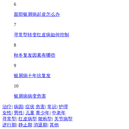
6
面部银屑病起皮怎么办
7
寻常型转变红皮病如何控制
8
秋冬复发因素有哪些
9
银屑病十年抗复发
10
银屑病病变危害
治疗
|
病因
|
症状
危害
|
常识
|
护理
女性
|
男性
|
儿童
青少年
|
中老年
寻常型
|
红皮病型
脓疱型
|
关节病型
进行期
|
静止期
消退期
|
其他