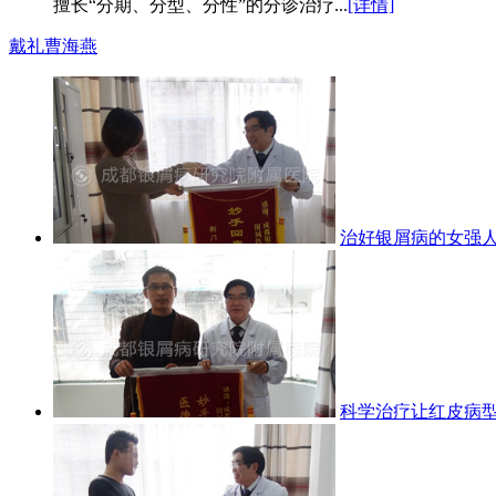
擅长“分期、分型、分性”的分诊治疗...
[详情]
戴礼
曹海燕
治好银屑病的女强
科学治疗让红皮病