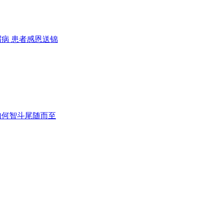
病 患者感恩送锦
如何智斗尾随而至