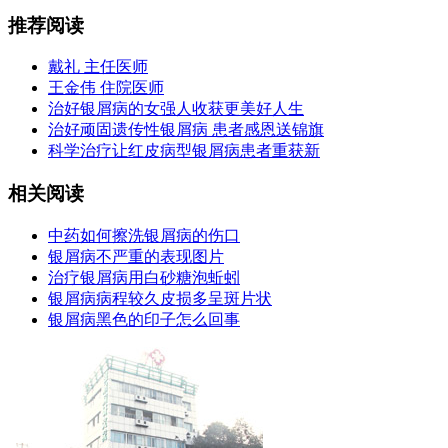
推荐阅读
戴礼 主任医师
王金伟 住院医师
治好银屑病的女强人收获更美好人生
治好顽固遗传性银屑病 患者感恩送锦旗
科学治疗让红皮病型银屑病患者重获新
相关阅读
中药如何擦洗银屑病的伤口
银屑病不严重的表现图片
治疗银屑病用白砂糖泡蚯蚓
银屑病病程较久皮损多呈斑片状
银屑病黑色的印子怎么回事