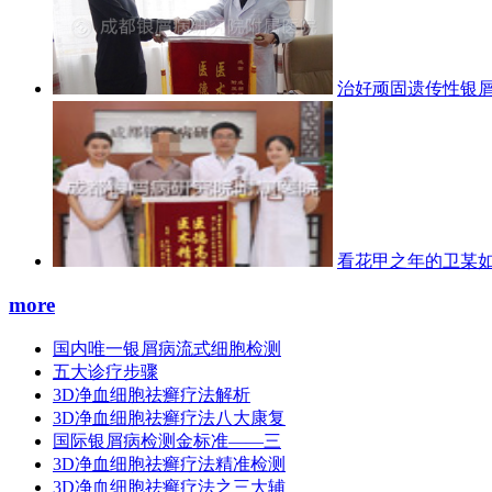
治好顽固遗传性银屑
看花甲之年的卫某
more
国内唯一银屑病流式细胞检测
五大诊疗步骤
3D净血细胞祛癣疗法解析
3D净血细胞祛癣疗法八大康复
国际银屑病检测金标准——三
3D净血细胞祛癣疗法精准检测
3D净血细胞祛癣疗法之三大辅