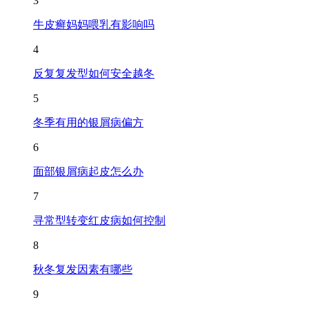
3
牛皮癣妈妈喂乳有影响吗
4
反复复发型如何安全越冬
5
冬季有用的银屑病偏方
6
面部银屑病起皮怎么办
7
寻常型转变红皮病如何控制
8
秋冬复发因素有哪些
9