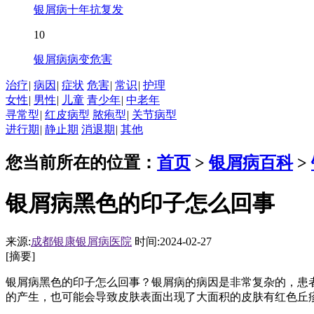
银屑病十年抗复发
10
银屑病病变危害
治疗
|
病因
|
症状
危害
|
常识
|
护理
女性
|
男性
|
儿童
青少年
|
中老年
寻常型
|
红皮病型
脓疱型
|
关节病型
进行期
|
静止期
消退期
|
其他
您当前所在的位置：
首页
>
银屑病百科
>
银屑病黑色的印子怎么回事
来源:
成都银康银屑病医院
时间:2024-02-27
[摘要]
银屑病黑色的印子怎么回事？银屑病的病因是非常复杂的，患
的产生，也可能会导致皮肤表面出现了大面积的皮肤有红色丘