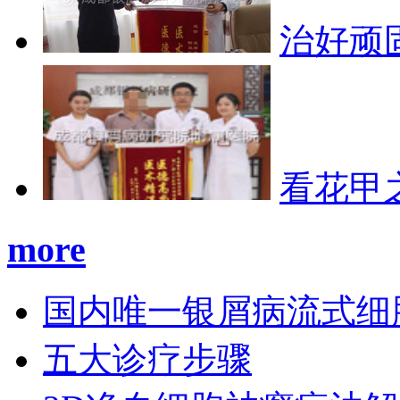
治好顽
看花甲
more
国内唯一银屑病流式细
五大诊疗步骤