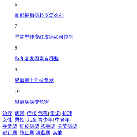
6
面部银屑病起皮怎么办
7
寻常型转变红皮病如何控制
8
秋冬复发因素有哪些
9
银屑病十年抗复发
10
银屑病病变危害
治疗
|
病因
|
症状
危害
|
常识
|
护理
女性
|
男性
|
儿童
青少年
|
中老年
寻常型
|
红皮病型
脓疱型
|
关节病型
进行期
|
静止期
消退期
|
其他