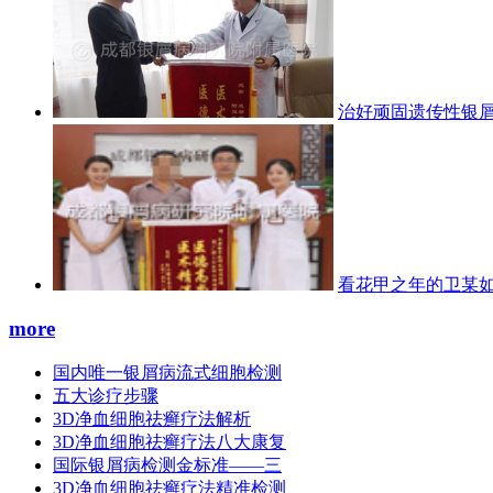
治好顽固遗传性银屑
看花甲之年的卫某
more
国内唯一银屑病流式细胞检测
五大诊疗步骤
3D净血细胞祛癣疗法解析
3D净血细胞祛癣疗法八大康复
国际银屑病检测金标准——三
3D净血细胞祛癣疗法精准检测