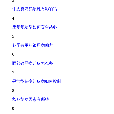
3
牛皮癣妈妈喂乳有影响吗
4
反复复发型如何安全越冬
5
冬季有用的银屑病偏方
6
面部银屑病起皮怎么办
7
寻常型转变红皮病如何控制
8
秋冬复发因素有哪些
9