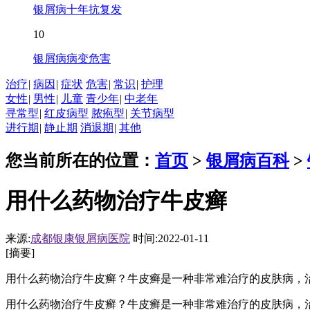
银屑病十年抗复发
10
银屑病病变危害
治疗
|
病因
|
症状
危害
|
常识
|
护理
女性
|
男性
|
儿童
青少年
|
中老年
寻常型
|
红皮病型
脓疱型
|
关节病型
进行期
|
静止期
消退期
|
其他
您当前所在的位置：
首页
>
银屑病百科
>
用什么药物治疗牛皮癣
来源:
成都银康银屑病医院
时间:2022-01-11
[摘要]
用什么药物治疗牛皮癣？牛皮癣是一种非常难治疗的皮肤病，
用什么药物治疗牛皮癣？牛皮癣是一种非常难治疗的皮肤病，