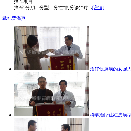
擅长项目：
擅长“分期、分型、分性”的分诊治疗...
[详情]
戴礼
曹海燕
治好银屑病的女强
科学治疗让红皮病