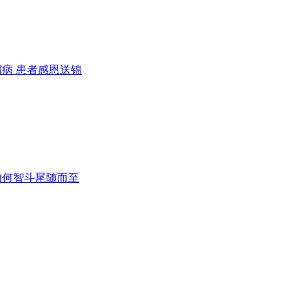
病 患者感恩送锦
如何智斗尾随而至