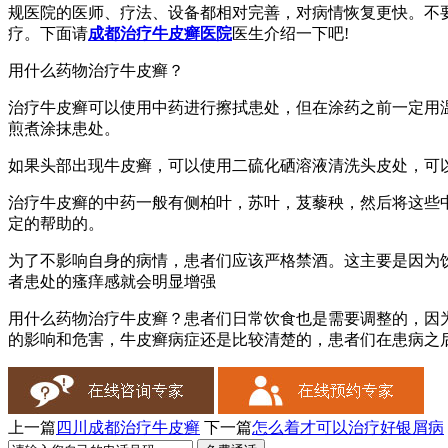
规医院的医师、疗法、设备都相对完善，对病情恢复更快。不
疗。下面请
成都治疗牛皮癣医院
医生介绍一下吧!
用什么药物治疗牛皮癣？
治疗牛皮癣可以使用中药进行擦拭患处，但在涂药之前一定用
煎煮涂抹患处。
如果头部出现牛皮癣，可以使用二硫化硒溶液清洗头皮处，可
治疗牛皮癣的中药一般有侧柏叶，苏叶，芨藜秧，然后将这些
定的帮助的。
为了不影响自身的病情，患者们应该严格禁酒。这主要是因为
者患处的瘙痒感就会明显增强
用什么药物治疗牛皮癣？患者们日常饮食也是需要调整的，因
的影响和危害，牛皮癣病症还是比较清楚的，患者们在患病之
上一篇
四川成都治疗牛皮癣
下一篇
怎么着才可以治疗好银屑病