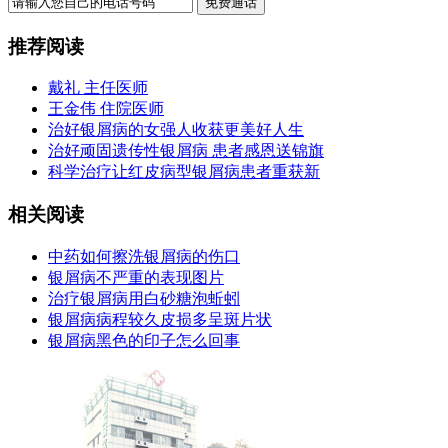
推荐阅读
戴礼 主任医师
王金伟 住院医师
治好银屑病的女强人收获更美好人生
治好顽固遗传性银屑病 患者感恩送锦旗
科学治疗让红皮病型银屑病患者重获新
相关阅读
中药如何擦洗银屑病的伤口
银屑病不严重的表现图片
治疗银屑病用白砂糖泡蚯蚓
银屑病病程较久皮损多呈斑片状
银屑病黑色的印子怎么回事