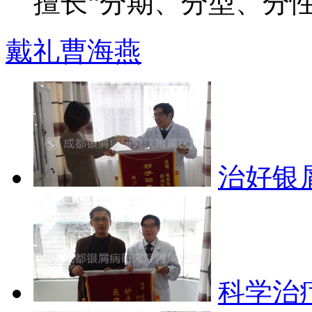
擅长“分期、分型、分性”
戴礼
曹海燕
治好银
科学治