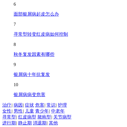
6
面部银屑病起皮怎么办
7
寻常型转变红皮病如何控制
8
秋冬复发因素有哪些
9
银屑病十年抗复发
10
银屑病病变危害
治疗
|
病因
|
症状
危害
|
常识
|
护理
女性
|
男性
|
儿童
青少年
|
中老年
寻常型
|
红皮病型
脓疱型
|
关节病型
进行期
|
静止期
消退期
|
其他