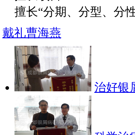
擅长“分期、分型、分性”
戴礼
曹海燕
治好银