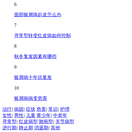
6
面部银屑病起皮怎么办
7
寻常型转变红皮病如何控制
8
秋冬复发因素有哪些
9
银屑病十年抗复发
10
银屑病病变危害
治疗
|
病因
|
症状
危害
|
常识
|
护理
女性
|
男性
|
儿童
青少年
|
中老年
寻常型
|
红皮病型
脓疱型
|
关节病型
进行期
|
静止期
消退期
|
其他