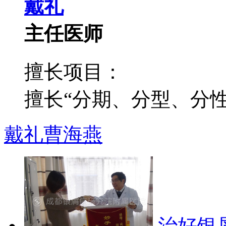
戴礼
主任医师
擅长项目：
擅长“分期、分型、分性”
戴礼
曹海燕
治好银