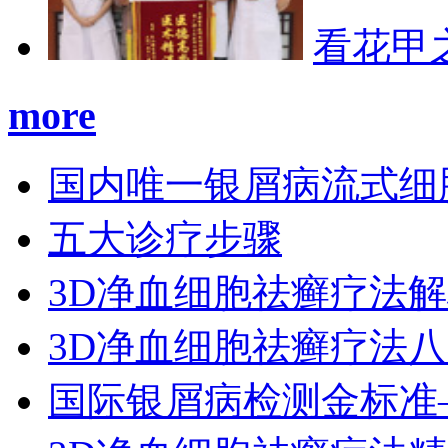
看花甲
more
国内唯一银屑病流式细
五大诊疗步骤
3D净血细胞祛癣疗法
3D净血细胞祛癣疗法
国际银屑病检测金标准