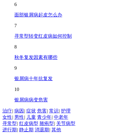
6
面部银屑病起皮怎么办
7
寻常型转变红皮病如何控制
8
秋冬复发因素有哪些
9
银屑病十年抗复发
10
银屑病病变危害
治疗
|
病因
|
症状
危害
|
常识
|
护理
女性
|
男性
|
儿童
青少年
|
中老年
寻常型
|
红皮病型
脓疱型
|
关节病型
进行期
|
静止期
消退期
|
其他