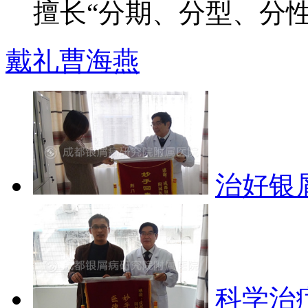
擅长“分期、分型、分性”
戴礼
曹海燕
治好银
科学治