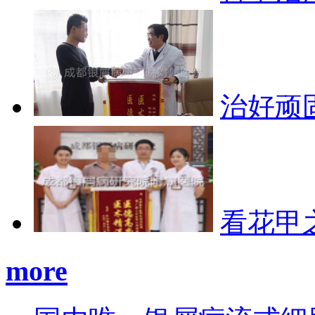
治好顽
看花甲
more