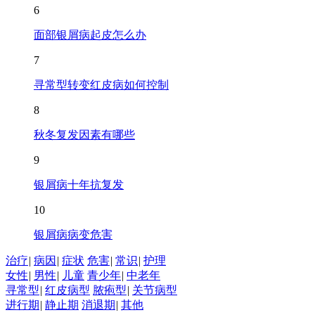
6
面部银屑病起皮怎么办
7
寻常型转变红皮病如何控制
8
秋冬复发因素有哪些
9
银屑病十年抗复发
10
银屑病病变危害
治疗
|
病因
|
症状
危害
|
常识
|
护理
女性
|
男性
|
儿童
青少年
|
中老年
寻常型
|
红皮病型
脓疱型
|
关节病型
进行期
|
静止期
消退期
|
其他