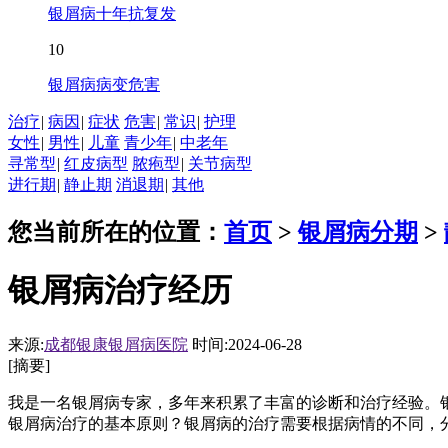
银屑病十年抗复发
10
银屑病病变危害
治疗
|
病因
|
症状
危害
|
常识
|
护理
女性
|
男性
|
儿童
青少年
|
中老年
寻常型
|
红皮病型
脓疱型
|
关节病型
进行期
|
静止期
消退期
|
其他
您当前所在的位置：
首页
>
银屑病分期
>
银屑病治疗经历
来源:
成都银康银屑病医院
时间:2024-06-28
[摘要]
我是一名银屑病专家，多年来积累了丰富的诊断和治疗经验。
银屑病治疗的基本原则？银屑病的治疗需要根据病情的不同，