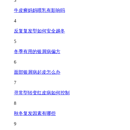
3
牛皮癣妈妈喂乳有影响吗
4
反复复发型如何安全越冬
5
冬季有用的银屑病偏方
6
面部银屑病起皮怎么办
7
寻常型转变红皮病如何控制
8
秋冬复发因素有哪些
9