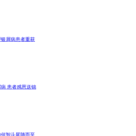
型银屑病患者重获
病 患者感恩送锦
如何智斗尾随而至