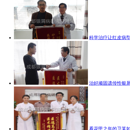
科学治疗让红皮病
治好顽固遗传性银屑
看花甲之年的卫某