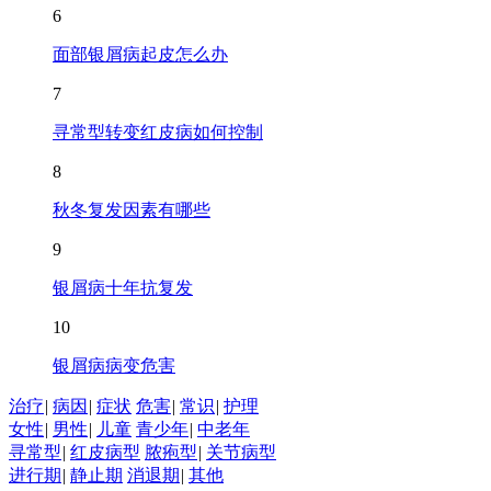
6
面部银屑病起皮怎么办
7
寻常型转变红皮病如何控制
8
秋冬复发因素有哪些
9
银屑病十年抗复发
10
银屑病病变危害
治疗
|
病因
|
症状
危害
|
常识
|
护理
女性
|
男性
|
儿童
青少年
|
中老年
寻常型
|
红皮病型
脓疱型
|
关节病型
进行期
|
静止期
消退期
|
其他