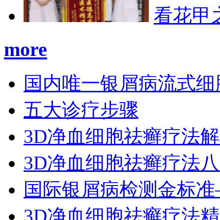
看花甲
more
国内唯一银屑病流式细
五大诊疗步骤
3D净血细胞祛癣疗法
3D净血细胞祛癣疗法
国际银屑病检测金标准
3D净血细胞祛癣疗法